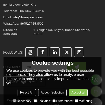
nombre completo:
Kris
Teléfono:
+86 13670043215
Email:
info@transpring.com
WhatsApp:
8615274553500
Dirección
1, Yonghe Rd, Shiyan, Baoan Shenzhen,
detallada:
518108
FOLLOW US:
Cookie settings
SUSCRIBIR:
We use cookies to provide you with the best possible
experience. They also allow us to analyze user
behavior in order to constantly improve the website for
IDIOMA:
Español
you.
Reject All
Accept Selection
Accept all
Copyright © 2026
Shenzhen Transpring Enterprise Ltd.
Support By
Necessary
Analytics
Preferences
Marketing
BEE Cloud