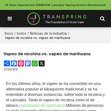
19 Years Experienced OEM&ODM Cannabis Vaping Devices Manufacturer
Inicio
todos
Noticias de la Industria
/
/
/
Vapeo de nicotina vs. vapeo de marihuana
Vapeo de nicotina vs. vapeo de marihuana
Share
Facebook
Pinterest
Mastodon
WhatsApp
X
2024/9/6
En los últimos años, el vapeo se ha convertido en una
alternativa popular al tabaquismo tradicional y se ha
extendido a diversas sustancias, sobre todo la nicotina y
el cannabis. Tanto el vapeo de nicotina como el de
tabaco
vaporizador de marihuana
Millones de personas
en todo el mundo utilizan estos vaporizadores, pero