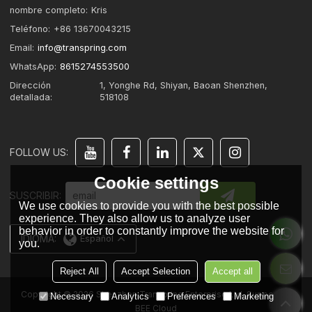
nombre completo:
Kris
Teléfono:
+86 13670043215
Email:
info@transpring.com
WhatsApp:
8615274553500
Dirección
1, Yonghe Rd, Shiyan, Baoan Shenzhen,
detallada:
518108
FOLLOW US:
Cookie settings
SUSCRIBIR:
We use cookies to provide you with the best possible
experience. They also allow us to analyze user
behavior in order to constantly improve the website for
IDIOMA:
Español
you.
Reject All
Accept Selection
Accept all
Copyright © 2026
Shenzhen Transpring Enterprise Ltd.
Support By
Necessary
Analytics
Preferences
Marketing
BEE Cloud