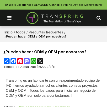
19 Years Experienced OEM&ODM Cannabis Vaping Devices Manufacturer
Inicio
todos
Preguntas frecuentes
/
/
/
¿Pueden hacer ODM y OEM por nosotros?
¿Pueden hacer ODM y OEM por nosotros?
Share
Facebook
Pinterest
Mastodon
WhatsApp
X
Tiempo de Actualización:
2023/8/11
Transpring es un fabricante con un experimentado equipo de
I+D, hemos ayudado a muchos clientes con sus proyectos
OEM y ODM. ¡Todos los pasos para iniciar un negocio de
ODM y OEM son solo para
contactarnos
!