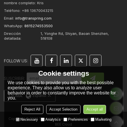
nombre completo:
Kris
Teléfono:
+86 13670043215
Email:
info@transpring.com
WhatsApp:
8615274553500
Dirección
1, Yonghe Rd, Shiyan, Baoan Shenzhen,
detallada:
518108
FOLLOW US:
Cookie settings
SUSCRIBIR:
We use cookies to provide you with the best possible
experience. They also allow us to analyze user
behavior in order to constantly improve the website for
IDIOMA:
Español
you.
Reject All
Accept Selection
Accept all
Copyright © 2026
Shenzhen Transpring Enterprise Ltd.
Support By
Necessary
Analytics
Preferences
Marketing
BEE Cloud