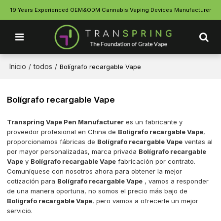
19 Years Experienced OEM&ODM Cannabis Vaping Devices Manufacturer
Inicio
todos
/
/
Bolígrafo recargable Vape
Bolígrafo recargable Vape
Transpring Vape Pen Manufacturer
es un fabricante y
proveedor profesional en China de
Bolígrafo recargable Vape
,
proporcionamos fábricas de
Bolígrafo recargable Vape
ventas al
por mayor personalizadas, marca privada
Bolígrafo recargable
Vape
y
Bolígrafo recargable Vape
fabricación por contrato.
Comuníquese con nosotros ahora para obtener la mejor
cotización para
Bolígrafo recargable Vape
, vamos a responder
de una manera oportuna, no somos el precio más bajo de
Bolígrafo recargable Vape
, pero vamos a ofrecerle un mejor
servicio.