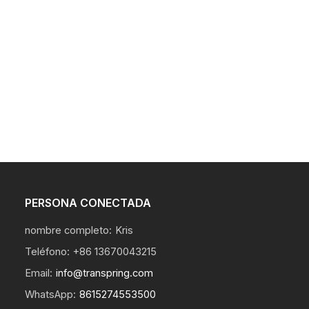
PERSONA CONECTADA
nombre completo:
Kris
Teléfono:
+86 13670043215
Email:
info@transpring.com
WhatsApp:
8615274553500