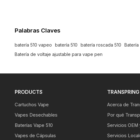
Palabras Claves
batería 510 vapeo
batería 510
batería roscada 510
Batería
Batería de voltaje ajustable para vape pen
PRODUCTS
TRANSPRING 
Cartuchos Vape
Acerca de Tran
Vapes Desechables
Por qué Transp
Baterías Vape 510
Servicios OEM
Vapes de Cápsulas
Servicios Loca