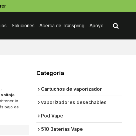
rer
cios
Soluciones
Acerca de Transpring
Apoyo
Contáctenos
Categoría
.
,
Cartuchos de vaporizador
 voltaje
btener la
vaporizadores desechables
ás bajo de
Pod Vape
510 Baterías Vape