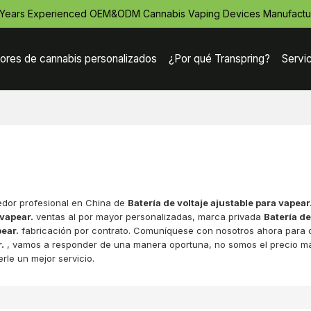
 Years Experienced OEM&ODM Cannabis Vaping Devices Manufactu
ores de cannabis personalizados
¿Por qué Transpring?
Servi
edor profesional en China de
Batería de voltaje ajustable para vapear
 vapear.
ventas al por mayor personalizadas, marca privada
Batería de
pear.
fabricación por contrato. Comuníquese con nosotros ahora para o
.
, vamos a responder de una manera oportuna, no somos el precio m
rle un mejor servicio.