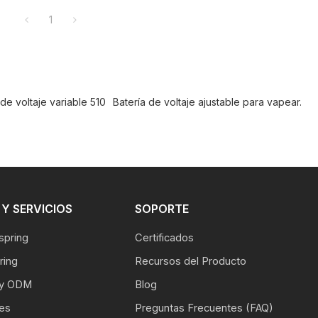
1
 de voltaje variable 510
Batería de voltaje ajustable para vapear.
Y SERVICIOS
SOPORTE
spring
Certificados
ring
Recursos del Producto
 y ODM
Blog
les
Preguntas Frecuentes (FAQ)