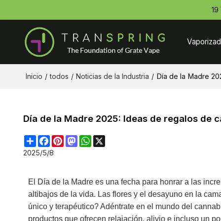
19
Vaporizad
Inicio
/
todos
/
Noticias de la Industria
/
Día de la Madre 20
Día de la Madre 2025: Ideas de regalos de 
Share
Facebook
Pinterest
Mastodon
WhatsApp
X
2025/5/8
El Día de la Madre es una fecha para honrar a las incr
altibajos de la vida. Las flores y el desayuno en la ca
único y terapéutico? Adéntrate en el mundo del cannabi
productos que ofrecen relajación, alivio e incluso un po