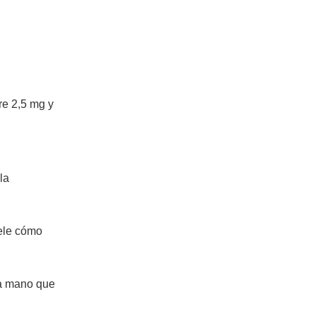
re 2,5 mg y
la
uele cómo
 a mano que