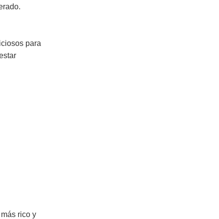
erado.
iciosos para
estar
 más rico y