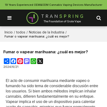
19 Years Experienced OEM&ODM Cannabis Vaping Devices Manufacturer
Inicio
todos
Noticias de la Industria
/
/
/
Fumar o vapear marihuana: ¿cuál es mejor?
Fumar o vapear marihuana: ¿cuál es mejor?
Share
Facebook
Pinterest
Mastodon
WhatsApp
X
2024/6/21
El acto de consumir marihuana mediante vapeo o
fumando ha sido tema de considerable discusión entre
los usuarios. Si bien ambos métodos implican inhalar
cannabis, difieren fundamentalmente en su enfoque.
Vapear implica el uso de un dispositivo para calentar
aceite de cannabis, mientras que fumar normalmente