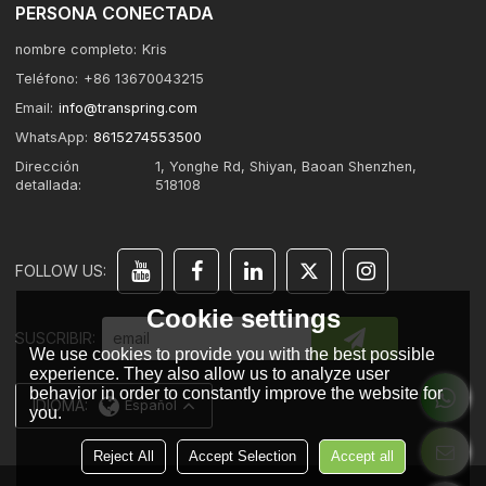
PERSONA CONECTADA
nombre completo:
Kris
Teléfono:
+86 13670043215
Email:
info@transpring.com
WhatsApp:
8615274553500
Dirección
1, Yonghe Rd, Shiyan, Baoan Shenzhen,
detallada:
518108
FOLLOW US:
Cookie settings
SUSCRIBIR:
We use cookies to provide you with the best possible
experience. They also allow us to analyze user
behavior in order to constantly improve the website for
IDIOMA:
Español
you.
Reject All
Accept Selection
Accept all