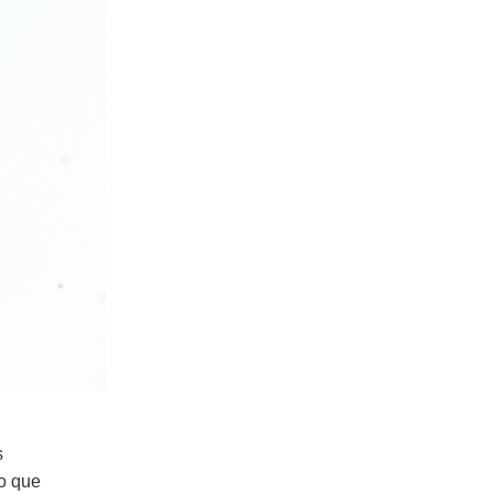
s
o que