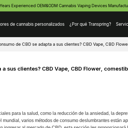
 Years Experienced OEM&ODM Cannabis Vaping Devices Manufactu
ores de cannabis personalizados
¿Por qué Transpring?
Servi
nsumo de CBD se adapta a sus clientes? CBD Vape, CBD Flower, 
a sus clientes? CBD Vape, CBD Flower, comestib
les para la salud, como la reducción de la ansiedad, la depres
vel mundial, varios métodos de consumo deslumbrantes están a
n ingresar al mercado de CBD, esta sección les proporcionará 