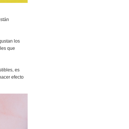
están
gustan los
bles que
tibles, es
hacer efecto