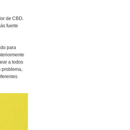
dor de CBD.
ás fuerte
ado para
nteriormente
arar a todos
n problema,
iferentes