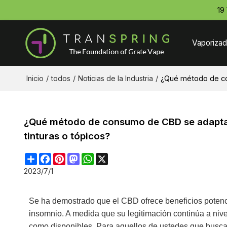
19
Vaporizad
Inicio
/
todos
/
Noticias de la Industria
/
¿Qué método de co
¿Qué método de consumo de CBD se adapta 
tinturas o tópicos?
Share
Facebook
Pinterest
Mastodon
WhatsApp
X
2023/7/1
Se ha demostrado que el CBD ofrece beneficios potencia
insomnio. A medida que su legitimación continúa a ni
como disponibles. Para aquellos de ustedes que busca