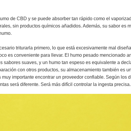
nsumo de CBD y se puede absorber tan rápido como el vaporiza
rales, sin productos químicos añadidos. Además, su sabor es m
 humo.
cesario triturarla primero, lo que está excesivamente mal diseñ
oco es conveniente para llevar. El humo pesado mencionado a
los sabores suaves, y un humo tan espeso es equivalente a decl
aración con otros productos, su almacenamiento también es u
s muy importante encontrar un proveedor confiable. Según los d
as será diferente. Será más difícil controlar la ingesta precisa.