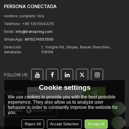
PERSONA CONECTADA
nombre completo:
Kris
Teléfono:
+86 13670043215
Email:
info@transpring.com
WhatsApp:
8615274553500
Dirección
1, Yonghe Rd, Shiyan, Baoan Shenzhen,
detallada:
518108
FOLLOW US:
Cookie settings
SUSCRIBIR:
We use cookies to provide you with the best possible
experience. They also allow us to analyze user
behavior in order to constantly improve the website for
IDIOMA:
Español
you.
Reject All
Accept Selection
Accept all